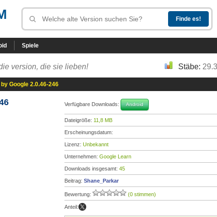
M
oid
Spiele
die version, die sie lieben!
Stäbe:
29.
 by Google 2.0.46-246
46
Verfügbare Downloads:
Android
Dateigröße:
11,8 MB
Erscheinungsdatum:
Lizenz:
Unbekannt
Unternehmen:
Google Learn
Downloads insgesamt:
45
Beitrag:
Shane_Parkar
Bewertung:
(0 stimmen)
Anteil: