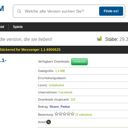
M
oid
Spiele
die version, die sie lieben!
Stäbe:
29.
Stickered for Messenger 1.1-6900625
.1-
Verfügbare Downloads:
Android
Dateigröße:
1,4 MB
Erscheinungsdatum:
Lizenz:
Unbekannt
Unternehmen:
Facebook
Downloads insgesamt:
116
Beitrag:
Shane_Parkar
Bewertung:
(0 stimmen)
Anteil: