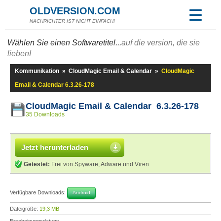
OLDVERSION.COM
NACHRICHTER IST NICHT EINFACH!
Wählen Sie einen Softwaretitel...
auf die version, die sie
lieben!
Kommunikation
»
CloudMagic Email & Calendar
»
CloudMagic
Email & Calendar 6.3.26-178
CloudMagic Email & Calendar 6.3.26-178
35 Downloads
Jetzt herunterladen
Getestet:
Frei von Spyware, Adware und Viren
Verfügbare Downloads:
Android
Dateigröße:
19,3 MB