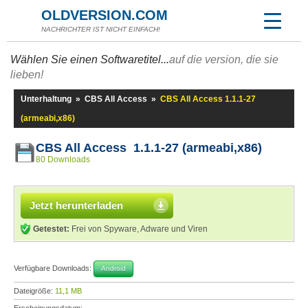
OLDVERSION.COM
NACHRICHTER IST NICHT EINFACH!
Wählen Sie einen Softwaretitel...
auf die version, die sie
lieben!
Unterhaltung
»
CBS All Access
»
CBS All Access 1.1.1-27
(armeabi,x86)
CBS All Access 1.1.1-27 (armeabi,x86)
80 Downloads
Jetzt herunterladen
Getestet:
Frei von Spyware, Adware und Viren
Verfügbare Downloads:
Android
Dateigröße:
11,1 MB