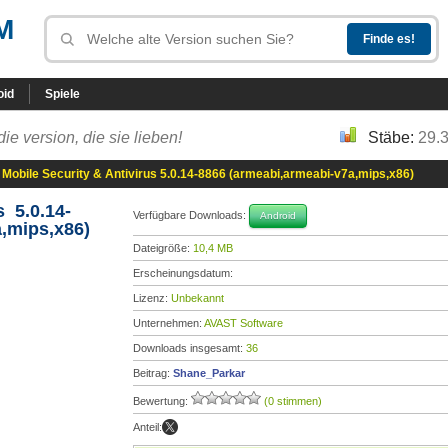
M
oid
Spiele
die version, die sie lieben!
Stäbe:
29.
Mobile Security & Antivirus 5.0.14-8866 (armeabi,armeabi-v7a,mips,x86)
s 5.0.14-
Verfügbare Downloads:
Android
,mips,x86)
Dateigröße:
10,4 MB
Erscheinungsdatum:
Lizenz:
Unbekannt
Unternehmen:
AVAST Software
Downloads insgesamt:
36
Beitrag:
Shane_Parkar
Bewertung:
(0 stimmen)
Anteil: