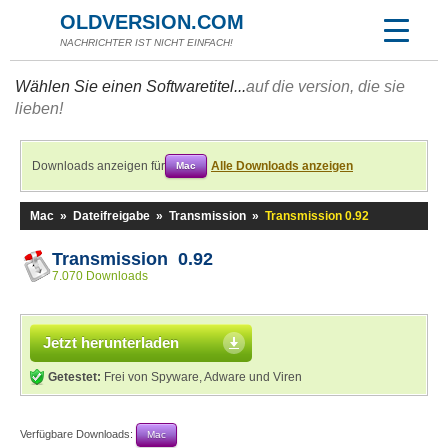
OLDVERSION.COM
NACHRICHTER IST NICHT EINFACH!
Wählen Sie einen Softwaretitel...
auf die version, die sie
lieben!
Downloads anzeigen für
Alle Downloads anzeigen
Mac
Mac
»
Dateifreigabe
»
Transmission
»
Transmission 0.92
Transmission 0.92
7.070 Downloads
Jetzt herunterladen
Getestet:
Frei von Spyware, Adware und Viren
Verfügbare Downloads:
Mac