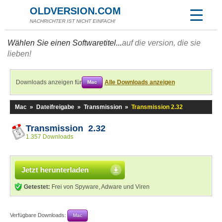
OLDVERSION.COM
NACHRICHTER IST NICHT EINFACH!
Wählen Sie einen Softwaretitel...
auf die version, die sie
lieben!
Downloads anzeigen für
Alle Downloads anzeigen
Mac
Mac
»
Dateifreigabe
»
Transmission
»
Transmission 2.32
Transmission 2.32
1.357 Downloads
Jetzt herunterladen
Getestet:
Frei von Spyware, Adware und Viren
Verfügbare Downloads:
Mac