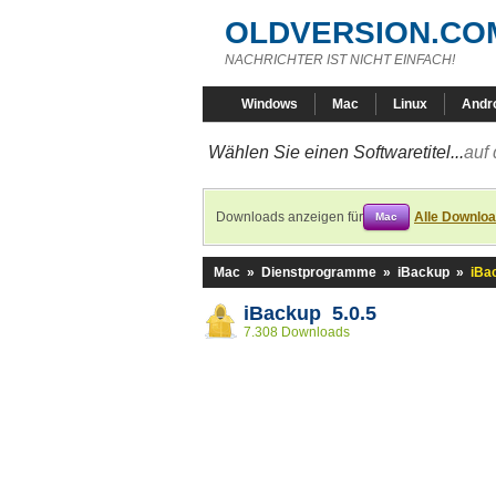
OLDVERSION.CO
NACHRICHTER IST NICHT EINFACH!
Windows
Mac
Linux
Andr
Wählen Sie einen Softwaretitel...
auf 
Downloads anzeigen für
Alle Downlo
Mac
Mac
»
Dienstprogramme
»
iBackup
»
iBa
iBackup 5.0.5
7.308 Downloads