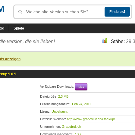
M
oid
Spiele
die version, die sie lieben!
Stäbe:
29.
ads anzeigen
ckup 5.0.5
Verfügbare Downloads:
Mac
Dateigröße:
2,3 MB
Erscheinungsdatum:
Feb 24, 2011
Lizenz:
Unbekannt
Offizielle Website:
http://www.grapefruit.ch/iBackup/
Unternehmen:
Grapefruit.ch
Downloads insgesamt:
7.308