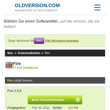
OLDVERSION.COM
NACHRICHTER IST NICHT EINFACH!
Wählen Sie einen Softwaretitel...
auf die version, die sie
lieben!
Zeige Versionen für
Alle Versionen anzeigen
Mac
Mac
»
Kommunikation
»
Fire
Fire
77.918 Downloads
Fire
Letzte Version
Fire 1.5.6
Jetzt herunterladen
Freigegeben:
Feb 24, 2011
Größe:
6,8 MB