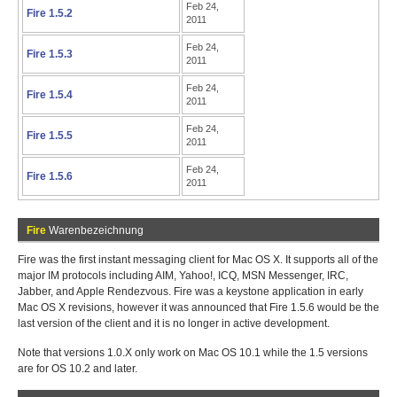
Feb 24,
Fire 1.5.2
2011
Feb 24,
Fire 1.5.3
2011
Feb 24,
Fire 1.5.4
2011
Feb 24,
Fire 1.5.5
2011
Feb 24,
Fire 1.5.6
2011
Fire
Warenbezeichnung
Fire was the first instant messaging client for Mac OS X. It supports all of the
major IM protocols including AIM, Yahoo!, ICQ, MSN Messenger, IRC,
Jabber, and Apple Rendezvous. Fire was a keystone application in early
Mac OS X revisions, however it was announced that Fire 1.5.6 would be the
last version of the client and it is no longer in active development.
Note that versions 1.0.X only work on Mac OS 10.1 while the 1.5 versions
are for OS 10.2 and later.