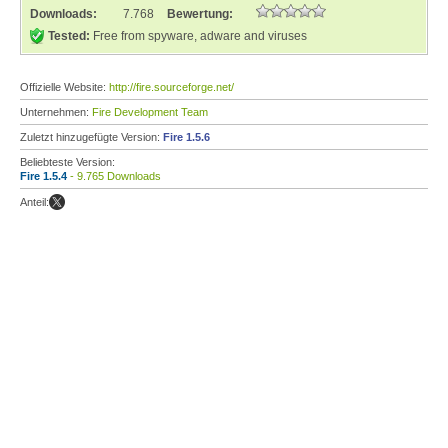
Downloads:
7.768
Bewertung:
Tested:
Free from spyware, adware and viruses
Offizielle Website:
http://fire.sourceforge.net/
Unternehmen:
Fire Development Team
Zuletzt hinzugefügte Version:
Fire 1.5.6
Beliebteste Version:
Fire 1.5.4
- 9.765 Downloads
Anteil: