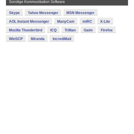
Sonstige Kommunikation Software
Skype
Yahoo Messenger
MSN Messenger
AOL Instant Messenger
ManyCam
mIRC
X-Lite
Mozilla Thunderbird
ICQ
Trillian
Gaim
Firefox
WinSCP
Miranda
IncrediMail