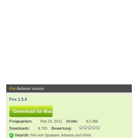
Fire
Beliebte Version
Fire 1.5.4
Freigegeben:
Feb 24, 2011
Größe:
8,5 MB
Downloads:
9.765
Bewertung:
Geprüft:
Frei von Spyware, Adware und Viren