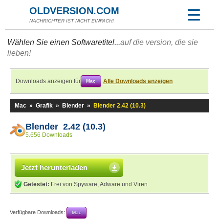
OLDVERSION.COM
NACHRICHTER IST NICHT EINFACH!
Wählen Sie einen Softwaretitel...
auf die version, die sie
lieben!
Downloads anzeigen für
Alle Downloads anzeigen
Mac
Mac
»
Grafik
»
Blender
»
Blender 2.42 (10.3)
Blender 2.42 (10.3)
5.656 Downloads
Jetzt herunterladen
Getestet:
Frei von Spyware, Adware und Viren
Verfügbare Downloads:
Mac