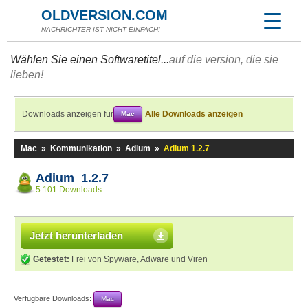
OLDVERSION.COM
NACHRICHTER IST NICHT EINFACH!
Wählen Sie einen Softwaretitel...
auf die version, die sie
lieben!
Downloads anzeigen für
Alle Downloads anzeigen
Mac
Mac
»
Kommunikation
»
Adium
»
Adium 1.2.7
Adium 1.2.7
5.101 Downloads
Jetzt herunterladen
Getestet:
Frei von Spyware, Adware und Viren
Verfügbare Downloads:
Mac