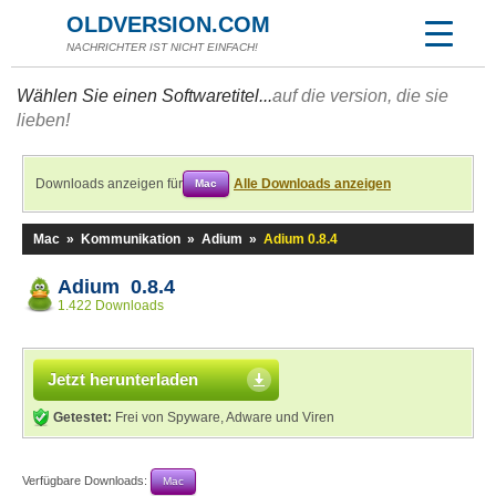
OLDVERSION.COM
NACHRICHTER IST NICHT EINFACH!
Wählen Sie einen Softwaretitel...
auf die version, die sie
lieben!
Downloads anzeigen für
Alle Downloads anzeigen
Mac
Mac
»
Kommunikation
»
Adium
»
Adium 0.8.4
Adium 0.8.4
1.422 Downloads
Jetzt herunterladen
Getestet:
Frei von Spyware, Adware und Viren
Verfügbare Downloads:
Mac