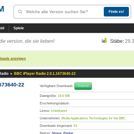
M
oid
Spiele
die version, die sie lieben!
Stäbe:
29.
loads anzeigen
Radio
»
BBC iPlayer Radio 2.0.1.1673640-22
673640-22
Verfügbare Downloads:
Android
Dateigröße:
19,6 MB
Erscheinungsdatum:
Lizenz:
Unbekannt
Unternehmen:
Media Applications Technologies for the BBC
Downloads insgesamt:
53
Beitrag:
Shane_Parkar