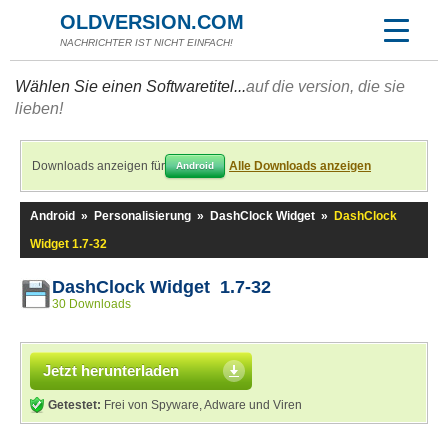
OLDVERSION.COM
NACHRICHTER IST NICHT EINFACH!
Wählen Sie einen Softwaretitel...
auf die version, die sie
lieben!
Downloads anzeigen für
Alle Downloads anzeigen
Android
Android
»
Personalisierung
»
DashClock Widget
»
DashClock
Widget 1.7-32
DashClock Widget 1.7-32
30 Downloads
Jetzt herunterladen
Getestet:
Frei von Spyware, Adware und Viren