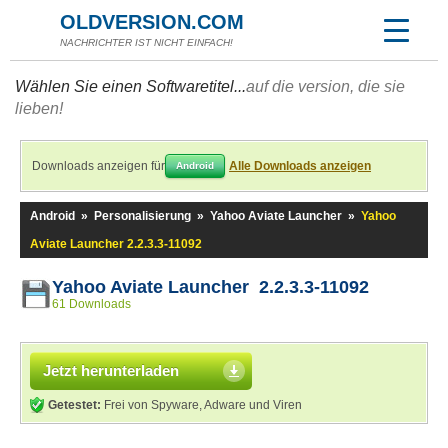
OLDVERSION.COM
NACHRICHTER IST NICHT EINFACH!
Wählen Sie einen Softwaretitel...
auf die version, die sie
lieben!
Downloads anzeigen für
Alle Downloads anzeigen
Android
Android
»
Personalisierung
»
Yahoo Aviate Launcher
»
Yahoo
Aviate Launcher 2.2.3.3-11092
Yahoo Aviate Launcher 2.2.3.3-11092
61 Downloads
Jetzt herunterladen
Getestet:
Frei von Spyware, Adware und Viren