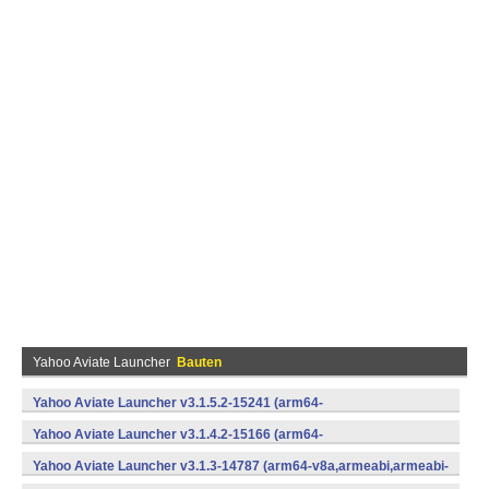
Yahoo Aviate Launcher
Bauten
Yahoo Aviate Launcher v3.1.5.2-15241 (arm64-
v8a,armeabi,armeabi-v7a,x86,x86_64) (Android)
Yahoo Aviate Launcher v3.1.4.2-15166 (arm64-
v8a,armeabi,armeabi-v7a,x86,x86_64) (Android)
Yahoo Aviate Launcher v3.1.3-14787 (arm64-v8a,armeabi,armeabi-