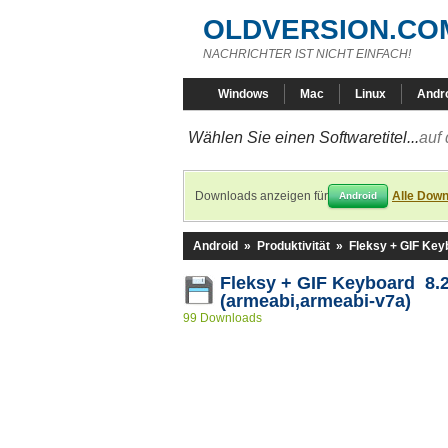
OLDVERSION.CO
NACHRICHTER IST NICHT EINFACH!
Windows
Mac
Linux
Andr
Wählen Sie einen Softwaretitel...
auf 
Downloads anzeigen für
Alle Down
Android
Android
»
Produktivität
»
Fleksy + GIF Key
Fleksy + GIF Keyboard 8.2
(armeabi,armeabi-v7a)
99 Downloads