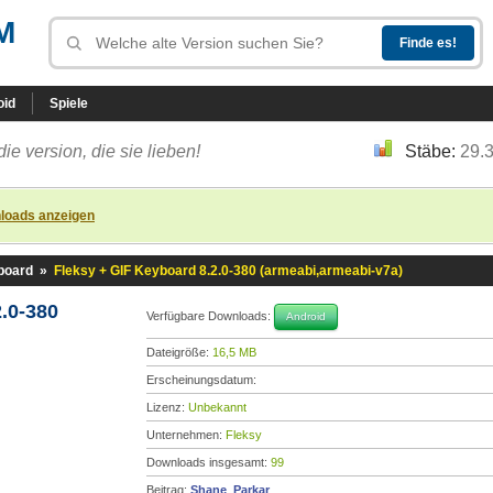
M
oid
Spiele
die version, die sie lieben!
Stäbe:
29.
loads anzeigen
board
»
Fleksy + GIF Keyboard 8.2.0-380 (armeabi,armeabi-v7a)
.0-380
Verfügbare Downloads:
Android
Dateigröße:
16,5 MB
Erscheinungsdatum:
Lizenz:
Unbekannt
Unternehmen:
Fleksy
Downloads insgesamt:
99
Beitrag:
Shane_Parkar