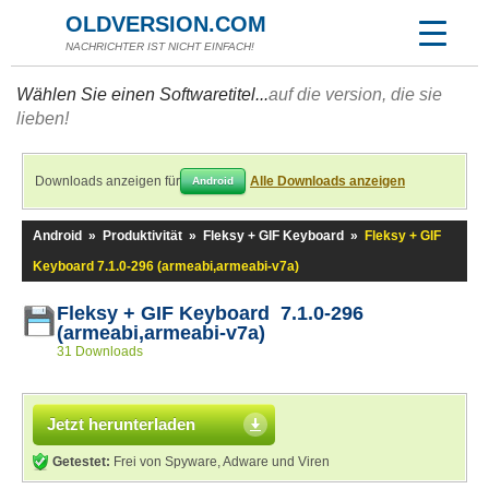
OLDVERSION.COM
NACHRICHTER IST NICHT EINFACH!
Wählen Sie einen Softwaretitel...
auf die version, die sie
lieben!
Downloads anzeigen für
Alle Downloads anzeigen
Android
Android
»
Produktivität
»
Fleksy + GIF Keyboard
»
Fleksy + GIF
Keyboard 7.1.0-296 (armeabi,armeabi-v7a)
Fleksy + GIF Keyboard 7.1.0-296
(armeabi,armeabi-v7a)
31 Downloads
Jetzt herunterladen
Getestet:
Frei von Spyware, Adware und Viren