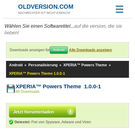
OLDVERSION.COM
NACHRICHTER IST NICHT EINFACH!
Wählen Sie einen Softwaretitel...
auf die version, die sie
lieben!
Downloads anzeigen für
Alle Downloads anzeigen
Android
Android
»
Personalisierung
»
XPERIA™ Powers Theme
»
XPERIA™ Powers Theme 1.0.0-1
XPERIA™ Powers Theme 1.0.0-1
88 Downloads
Jetzt herunterladen
Getestet:
Frei von Spyware, Adware und Viren