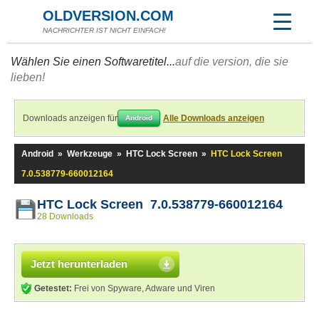
OLDVERSION.COM
NACHRICHTER IST NICHT EINFACH!
Wählen Sie einen Softwaretitel...
auf die version, die sie
lieben!
Downloads anzeigen für
Alle Downloads anzeigen
Android
Android
»
Werkzeuge
»
HTC Lock Screen
»
HTC Lock Screen
7.0.538779-660012164
HTC Lock Screen 7.0.538779-660012164
28 Downloads
Jetzt herunterladen
Getestet:
Frei von Spyware, Adware und Viren