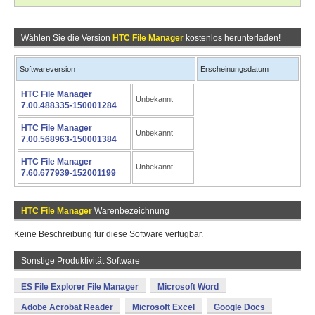
Wählen Sie die Version
HTC File Manager
kostenlos herunterladen!
Softwareversion
Erscheinungsdatum
HTC File Manager
Unbekannt
7.00.488335-150001284
HTC File Manager
Unbekannt
7.00.568963-150001384
HTC File Manager
Unbekannt
7.60.677939-152001199
HTC File Manager
Warenbezeichnung
Keine Beschreibung für diese Software verfügbar.
Sonstige Produktivität Software
ES File Explorer File Manager
Microsoft Word
Adobe Acrobat Reader
Microsoft Excel
Google Docs