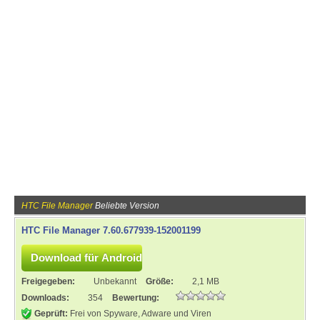
HTC File Manager
Beliebte Version
HTC File Manager 7.60.677939-152001199
Freigegeben:
Unbekannt
Größe:
2,1 MB
Downloads:
354
Bewertung:
Geprüft:
Frei von Spyware, Adware und Viren