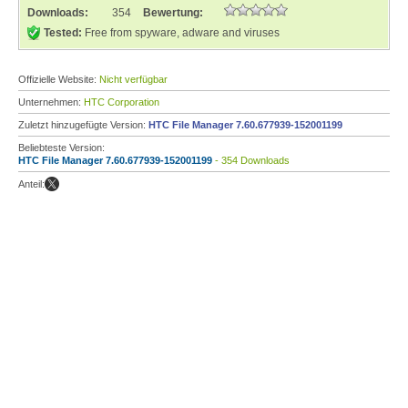
Downloads:
354
Bewertung:
Tested:
Free from spyware, adware and viruses
Offizielle Website:
Nicht verfügbar
Unternehmen:
HTC Corporation
Zuletzt hinzugefügte Version:
HTC File Manager 7.60.677939-152001199
Beliebteste Version:
HTC File Manager 7.60.677939-152001199
- 354 Downloads
Anteil: