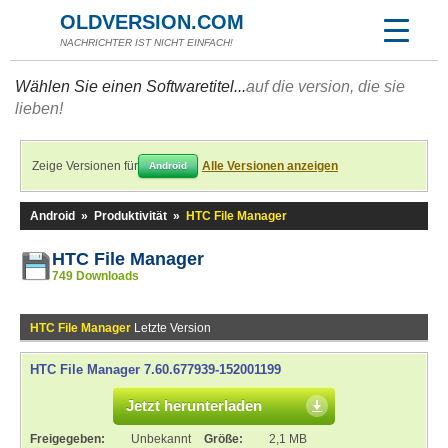
OLDVERSION.COM
NACHRICHTER IST NICHT EINFACH!
Wählen Sie einen Softwaretitel...
auf die version, die sie
lieben!
Zeige Versionen für
Alle Versionen anzeigen
Android
Android
»
Produktivität
»
HTC File Manager
HTC File Manager
749 Downloads
HTC File Manager
Letzte Version
HTC File Manager 7.60.677939-152001199
Jetzt herunterladen
Freigegeben:
Unbekannt
Größe:
2,1 MB