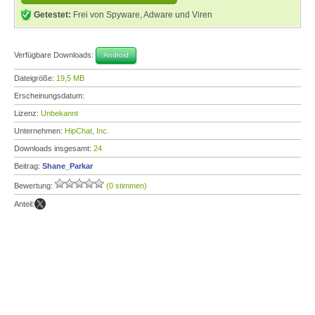
Getestet:
Frei von Spyware, Adware und Viren
Verfügbare Downloads:
Android
Dateigröße:
19,5 MB
Erscheinungsdatum:
Lizenz:
Unbekannt
Unternehmen:
HipChat, Inc.
Downloads insgesamt:
24
Beitrag:
Shane_Parkar
Bewertung:
(0 stimmen)
Anteil: