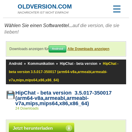
OLDVERSION.COM
NACHRICHTER IST NICHT EINFACH!
Wählen Sie einen Softwaretitel...
auf die version, die sie
lieben!
Downloads anzeigen für
Alle Downloads anzeigen
Android
Android
»
Kommunikation
»
HipChat - beta version
»
HipChat -
beta version 3.5.017-350017 (arm64-v8a,armeabi,armeabi-
v7a,mips,mips64,x86,x86_64)
HipChat - beta version 3.5.017-350017
(arm64-v8a,armeabi,armeabi-
v7a,mips,mips64,x86,x86_64)
24 Downloads
Jetzt herunterladen