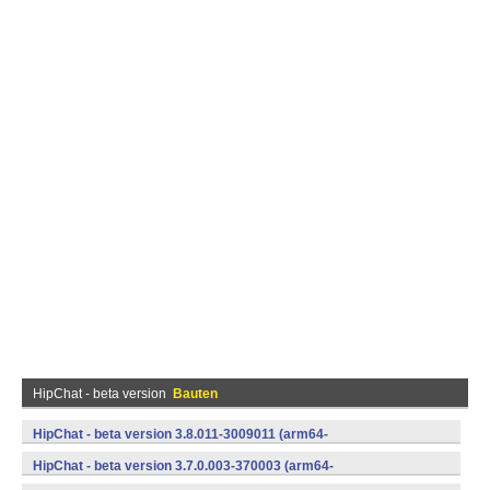
HipChat - beta version
Bauten
HipChat - beta version 3.8.011-3009011 (arm64-
v8a,armeabi,armeabi-v7a,mips,mips64,x86,x86_64) (Android)
HipChat - beta version 3.7.0.003-370003 (arm64-