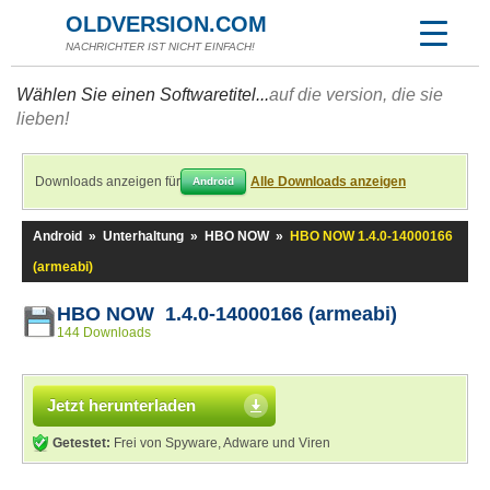
OLDVERSION.COM
NACHRICHTER IST NICHT EINFACH!
Wählen Sie einen Softwaretitel...
auf die version, die sie
lieben!
Downloads anzeigen für
Alle Downloads anzeigen
Android
Android
»
Unterhaltung
»
HBO NOW
»
HBO NOW 1.4.0-14000166
(armeabi)
HBO NOW 1.4.0-14000166 (armeabi)
144 Downloads
Jetzt herunterladen
Getestet:
Frei von Spyware, Adware und Viren