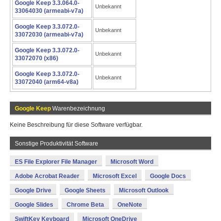
Google Keep 3.3.064.0-
Unbekannt
33064030 (armeabi-v7a)
Google Keep 3.3.072.0-
Unbekannt
33072030 (armeabi-v7a)
Google Keep 3.3.072.0-
Unbekannt
33072070 (x86)
Google Keep 3.3.072.0-
Unbekannt
33072040 (arm64-v8a)
Google Keep
Warenbezeichnung
Keine Beschreibung für diese Software verfügbar.
Sonstige Produktivität Software
ES File Explorer File Manager
Microsoft Word
Adobe Acrobat Reader
Microsoft Excel
Google Docs
Google Drive
Google Sheets
Microsoft Outlook
Google Slides
Chrome Beta
OneNote
SwiftKey Keyboard
Microsoft OneDrive