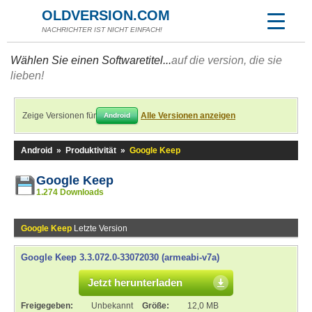
OLDVERSION.COM
NACHRICHTER IST NICHT EINFACH!
Wählen Sie einen Softwaretitel...
auf die version, die sie
lieben!
Zeige Versionen für
Alle Versionen anzeigen
Android
Android
»
Produktivität
»
Google Keep
Google Keep
1.274 Downloads
Google Keep
Letzte Version
Google Keep 3.3.072.0-33072030 (armeabi-v7a)
Jetzt herunterladen
Freigegeben:
Unbekannt
Größe:
12,0 MB