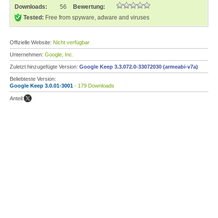
Downloads:
56
Bewertung:
Tested:
Free from spyware, adware and viruses
Offizielle Website:
Nicht verfügbar
Unternehmen:
Google, Inc.
Zuletzt hinzugefügte Version:
Google Keep 3.3.072.0-33072030 (armeabi-v7a)
Beliebteste Version:
Google Keep 3.0.01-3001
- 179 Downloads
Anteil: