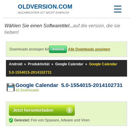
OLDVERSION.COM
NACHRICHTER IST NICHT EINFACH!
Wählen Sie einen Softwaretitel...
auf die version, die sie
lieben!
Downloads anzeigen für
Alle Downloads anzeigen
Android
Android
»
Produktivität
»
Google Calendar
»
Google Calendar
5.0-1554015-2014102731
Google Calendar 5.0-1554015-2014102731
42 Downloads
Jetzt herunterladen
Getestet:
Frei von Spyware, Adware und Viren