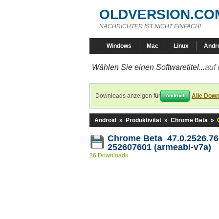
OLDVERSION.CO
NACHRICHTER IST NICHT EINFACH!
Windows
Mac
Linux
Andr
Wählen Sie einen Softwaretitel...
auf 
Downloads anzeigen für
Alle Down
Android
Android
»
Produktivität
»
Chrome Beta
»
Chrome Beta 47.0.2526.76
252607601 (armeabi-v7a)
36 Downloads