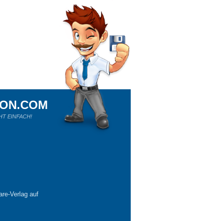
ION.COM
HT EINFACH!
re-Verlag auf