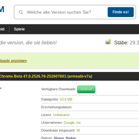
M
oid
Spiele
die version, die sie lieben!
Stäbe:
29.
loads anzeigen
Chrome Beta 47.0.2526.76-252607601 (armeabi-v7a)
-
Verfügbare Downloads:
Android
Dateigröße:
53,6 MB
Erscheinungsdatum:
Lizenz:
Unbekannt
Unternehmen:
Google, Inc.
Downloads insgesamt:
36
Beitrag:
Shane_Parkar