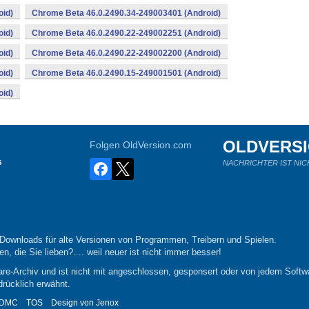
oid)
Chrome Beta 46.0.2490.34-249003401 (Android)
oid)
Chrome Beta 46.0.2490.22-249002251 (Android)
oid)
Chrome Beta 46.0.2490.22-249002200 (Android)
oid)
Chrome Beta 46.0.2490.15-249001501 (Android)
oid)
OLDVERS
Folgen OldVersion.com
s
NACHRICHTER IST NIC
-Downloads für alte Versionen von Programmen, Treibern und Spielen.
n, die Sie lieben?.... weil neuer ist nicht immer besser!
re-Archiv und ist nicht mit angeschlossen, gesponsert oder von jedem Softwa
drücklich erwähnt.
DMC
TOS
Design von
Jenox