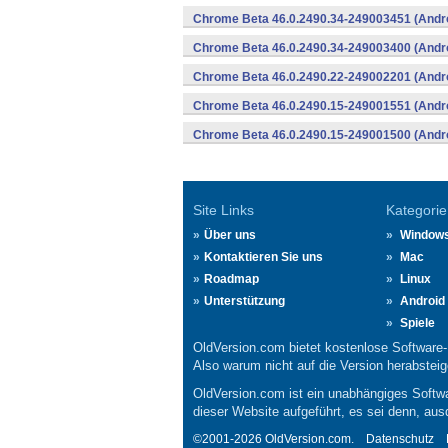
Chrome Beta 46.0.2490.34-249003451 (Andr
Chrome Beta 46.0.2490.34-249003400 (Andr
Chrome Beta 46.0.2490.22-249002201 (Andr
Chrome Beta 46.0.2490.15-249001551 (Andr
Chrome Beta 46.0.2490.15-249001500 (Andr
Site Links
Kategorie
Über uns
Window
Kontaktieren Sie uns
Mac
Roadmap
Linux
Unterstützung
Android
Spiele
OldVersion.com bietet kostenlose Software
Also warum nicht auf die Version herabsteige
OldVersion.com ist ein unabhängiges Softwa
dieser Website aufgeführt, es sei denn, aus
©2001-2026 OldVersion.com.
Datenschutz