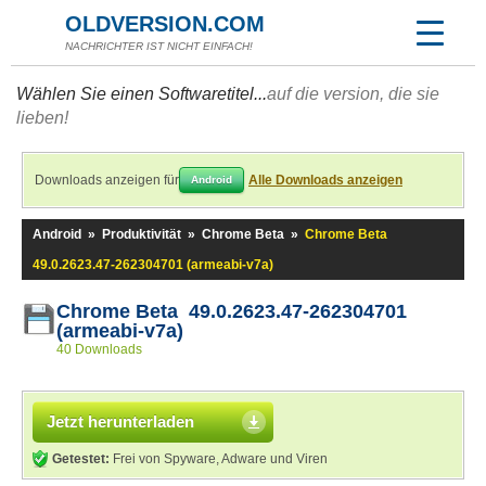
OLDVERSION.COM
NACHRICHTER IST NICHT EINFACH!
Wählen Sie einen Softwaretitel...
auf die version, die sie
lieben!
Downloads anzeigen für
Alle Downloads anzeigen
Android
Android
»
Produktivität
»
Chrome Beta
»
Chrome Beta
49.0.2623.47-262304701 (armeabi-v7a)
Chrome Beta 49.0.2623.47-262304701
(armeabi-v7a)
40 Downloads
Jetzt herunterladen
Getestet:
Frei von Spyware, Adware und Viren