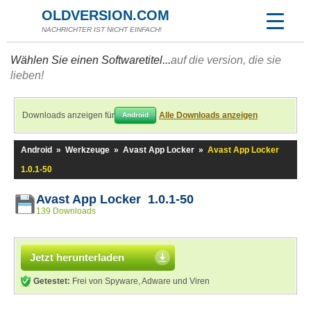
OLDVERSION.COM
NACHRICHTER IST NICHT EINFACH!
Wählen Sie einen Softwaretitel...
auf die version, die sie
lieben!
Downloads anzeigen für
Alle Downloads anzeigen
Android
Android
»
Werkzeuge
»
Avast App Locker
»
Avast App Locker
1.0.1-50
Avast App Locker 1.0.1-50
139 Downloads
Jetzt herunterladen
Getestet:
Frei von Spyware, Adware und Viren