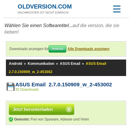
OLDVERSION.COM
NACHRICHTER IST NICHT EINFACH!
Wählen Sie einen Softwaretitel...
auf die version, die sie
lieben!
Downloads anzeigen für
Alle Downloads anzeigen
Android
Android
»
Kommunikation
»
ASUS Email
»
ASUS Email
2.7.0.150909_w_2-453002
ASUS Email 2.7.0.150909_w_2-453002
35 Downloads
Jetzt herunterladen
Getestet:
Frei von Spyware, Adware und Viren