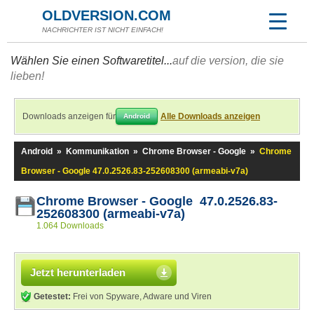
OLDVERSION.COM
NACHRICHTER IST NICHT EINFACH!
Wählen Sie einen Softwaretitel...
auf die version, die sie
lieben!
Downloads anzeigen für
Alle Downloads anzeigen
Android
Android
»
Kommunikation
»
Chrome Browser - Google
»
Chrome
Browser - Google 47.0.2526.83-252608300 (armeabi-v7a)
Chrome Browser - Google 47.0.2526.83-
252608300 (armeabi-v7a)
1.064 Downloads
Jetzt herunterladen
Getestet:
Frei von Spyware, Adware und Viren