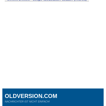
OLDVERSION.COM
NACHRICHTER IST NICHT EINFACH!