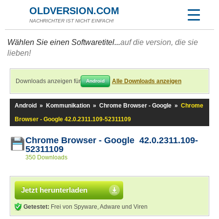
OLDVERSION.COM
NACHRICHTER IST NICHT EINFACH!
Wählen Sie einen Softwaretitel...
auf die version, die sie
lieben!
Downloads anzeigen für
Alle Downloads anzeigen
Android
Android
»
Kommunikation
»
Chrome Browser - Google
»
Chrome
Browser - Google 42.0.2311.109-52311109
Chrome Browser - Google 42.0.2311.109-
52311109
350 Downloads
Jetzt herunterladen
Getestet:
Frei von Spyware, Adware und Viren