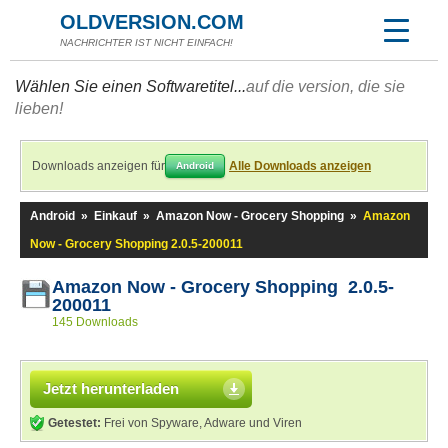
OLDVERSION.COM
NACHRICHTER IST NICHT EINFACH!
Wählen Sie einen Softwaretitel...
auf die version, die sie
lieben!
Downloads anzeigen für
Alle Downloads anzeigen
Android
Android
»
Einkauf
»
Amazon Now - Grocery Shopping
»
Amazon
Now - Grocery Shopping 2.0.5-200011
Amazon Now - Grocery Shopping 2.0.5-
200011
145 Downloads
Jetzt herunterladen
Getestet:
Frei von Spyware, Adware und Viren