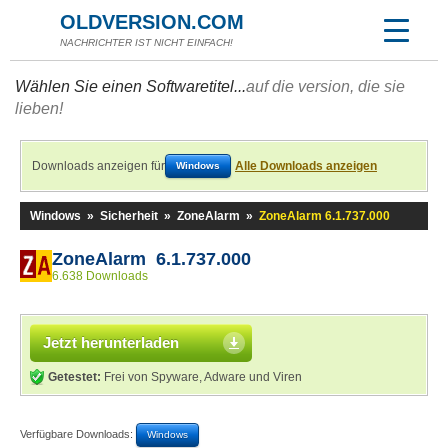
OLDVERSION.COM
NACHRICHTER IST NICHT EINFACH!
Wählen Sie einen Softwaretitel...
auf die version, die sie
lieben!
Downloads anzeigen für
Alle Downloads anzeigen
Windows
Windows
»
Sicherheit
»
ZoneAlarm
»
ZoneAlarm 6.1.737.000
ZoneAlarm 6.1.737.000
6.638 Downloads
Jetzt herunterladen
Getestet:
Frei von Spyware, Adware und Viren
Verfügbare Downloads:
Windows