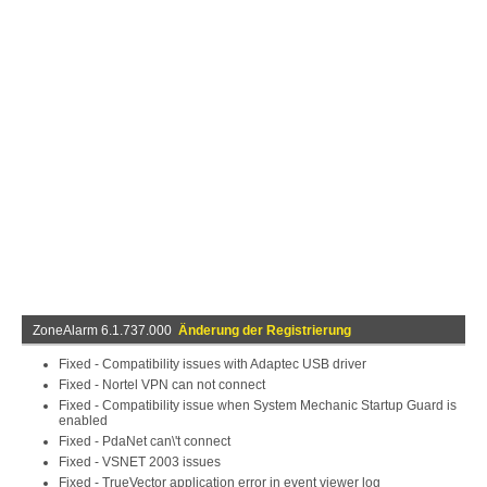
ZoneAlarm 6.1.737.000
Änderung der Registrierung
Fixed - Compatibility issues with Adaptec USB driver
Fixed - Nortel VPN can not connect
Fixed - Compatibility issue when System Mechanic Startup Guard is
enabled
Fixed - PdaNet can\'t connect
Fixed - VSNET 2003 issues
Fixed - TrueVector application error in event viewer log