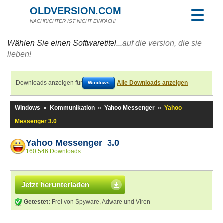
OLDVERSION.COM
NACHRICHTER IST NICHT EINFACH!
Wählen Sie einen Softwaretitel...
auf die version, die sie
lieben!
Downloads anzeigen für
Alle Downloads anzeigen
Windows
Windows
»
Kommunikation
»
Yahoo Messenger
»
Yahoo
Messenger 3.0
Yahoo Messenger 3.0
160.546 Downloads
Jetzt herunterladen
Getestet:
Frei von Spyware, Adware und Viren