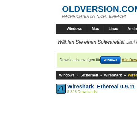
OLDVERSION.CO
NACHRICHTER IST NICHT EINFACH!
Windows
Mac
Linux
Andr
Wählen Sie einen Softwaretitel...
auf 
Downloads anzeigen für
Alle Dow
Windows
Windows
»
Sicherheit
»
Wireshark
»
Wires
Wireshark Ethereal 0.9.11
5.343 Downloads