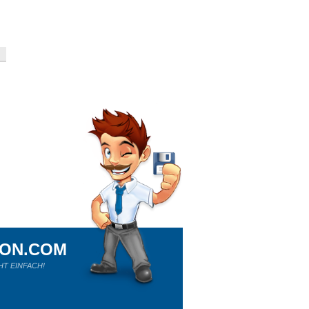
ION.COM
HT EINFACH!