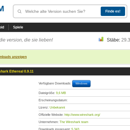
M
oid
Spiele
die version, die sie lieben!
Stäbe:
29.
nloads anzeigen
hark Ethereal 0.9.11
Verfügbare Downloads:
Windows
Dateigröße:
9,6 MB
Erscheinungsdatum:
Lizenz:
Unbekannt
Offizielle Website:
http://www.wireshark.org/
Unternehmen:
The Wireshark team
Downloads insgesamt:
5.343