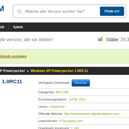
M
oid
Spiele
die version, die sie lieben!
Stäbe:
29.
nloads anzeigen
P Powerpacker
»
Windows XP Powerpacker 1.0RC11
 1.0RC11
Verfügbare Downloads:
Windows
Dateigröße:
881,5 KB
Erscheinungsdatum:
Jul 08, 2011
Lizenz:
Unbekannt
Offizielle Website:
http://powerpacker.siginetsoftware.com/
Unternehmen:
ITTechware.com
Downloads insgesamt:
1.149