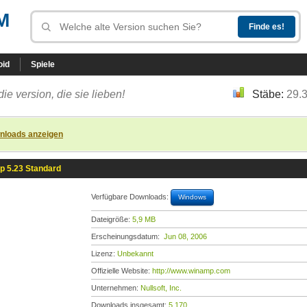
M
oid
Spiele
die version, die sie lieben!
Stäbe:
29.
nloads anzeigen
 5.23 Standard
Verfügbare Downloads:
Windows
Dateigröße:
5,9 MB
Erscheinungsdatum:
Jun 08, 2006
Lizenz:
Unbekannt
Offizielle Website:
http://www.winamp.com
Unternehmen:
Nullsoft, Inc.
Downloads insgesamt:
5.170