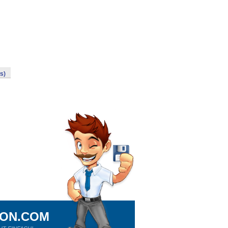
s)
ION.COM