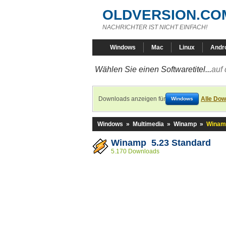
OLDVERSION.CO
NACHRICHTER IST NICHT EINFACH!
Windows
Mac
Linux
Andr
Wählen Sie einen Softwaretitel...
auf 
Downloads anzeigen für
Alle Dow
Windows
Windows
»
Multimedia
»
Winamp
»
Winamp
Winamp 5.23 Standard
5.170 Downloads