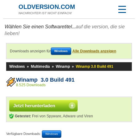
OLDVERSION.COM
NACHRICHTER IST NICHT EINFACH!
Wählen Sie einen Softwaretitel...
auf die version, die sie
lieben!
Downloads anzeigen für
Alle Downloads anzeigen
Windows
Windows
»
Multimedia
»
Winamp
»
Winamp 3.0 Build 491
Winamp 3.0 Build 491
8.525 Downloads
Jetzt herunterladen
Getestet:
Frei von Spyware, Adware und Viren
Verfügbare Downloads:
Windows