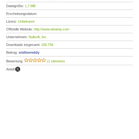
Dateigröße:
1,7 MB
Erscheinungsdatum:
Lizenz:
Unbekannt
Offizielle Website:
http://www.winamp.com
Unternehmen:
Nullsoft, Inc.
Downloads insgesamt:
100.756
Beitrag:
sridherreddy
Bewertung:
(1 stimmen)
Anteil: