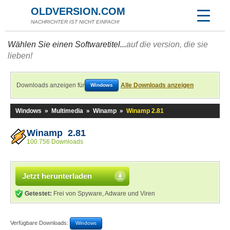
OLDVERSION.COM
NACHRICHTER IST NICHT EINFACH!
Wählen Sie einen Softwaretitel...
auf die version, die sie
lieben!
Downloads anzeigen für
Alle Downloads anzeigen
Windows
Windows
»
Multimedia
»
Winamp
»
Winamp 2.81
Winamp 2.81
100.756 Downloads
Jetzt herunterladen
Getestet:
Frei von Spyware, Adware und Viren
Verfügbare Downloads:
Windows