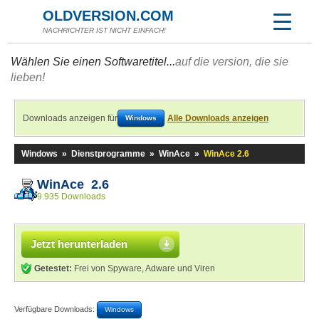
OLDVERSION.COM
NACHRICHTER IST NICHT EINFACH!
Wählen Sie einen Softwaretitel...
auf die version, die sie
lieben!
Downloads anzeigen für
Alle Downloads anzeigen
Windows
Windows
»
Dienstprogramme
»
WinAce
»
WinAce 2.6
WinAce 2.6
9.935 Downloads
Jetzt herunterladen
Getestet:
Frei von Spyware, Adware und Viren
Verfügbare Downloads:
Windows