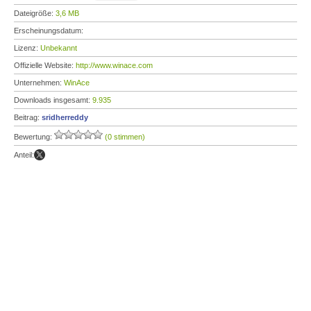
Dateigröße:
3,6 MB
Erscheinungsdatum:
Lizenz:
Unbekannt
Offizielle Website:
http://www.winace.com
Unternehmen:
WinAce
Downloads insgesamt:
9.935
Beitrag:
sridherreddy
Bewertung:
(0 stimmen)
Anteil: