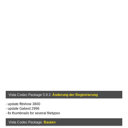
Vista Codec Package 5.9.3
Änderung der Registrierung
- update ffdshow 3800
- update Gabest 2996
- fix thumbnails for several filetypes
Vista Codec Package
Bauten