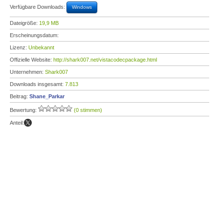
Verfügbare Downloads:
Windows
Dateigröße:
19,9 MB
Erscheinungsdatum:
Lizenz:
Unbekannt
Offizielle Website:
http://shark007.net/vistacodecpackage.html
Unternehmen:
Shark007
Downloads insgesamt:
7.813
Beitrag:
Shane_Parkar
Bewertung:
(0 stimmen)
Anteil: