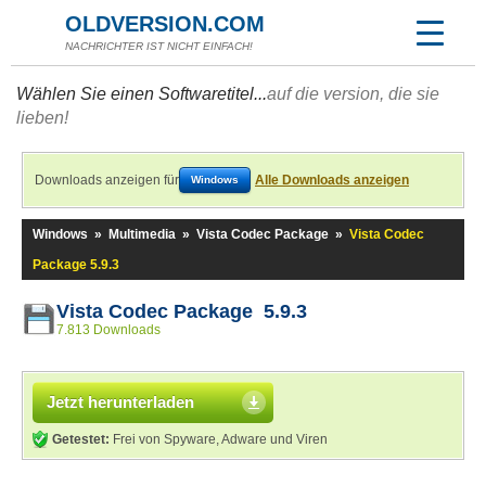
OLDVERSION.COM
NACHRICHTER IST NICHT EINFACH!
Wählen Sie einen Softwaretitel...
auf die version, die sie
lieben!
Downloads anzeigen für
Alle Downloads anzeigen
Windows
Windows
»
Multimedia
»
Vista Codec Package
»
Vista Codec
Package 5.9.3
Vista Codec Package 5.9.3
7.813 Downloads
Jetzt herunterladen
Getestet:
Frei von Spyware, Adware und Viren