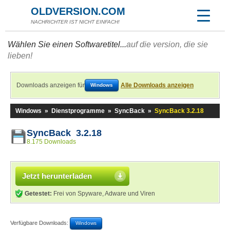
OLDVERSION.COM
NACHRICHTER IST NICHT EINFACH!
Wählen Sie einen Softwaretitel...
auf die version, die sie
lieben!
Downloads anzeigen für
Alle Downloads anzeigen
Windows
Windows
»
Dienstprogramme
»
SyncBack
»
SyncBack 3.2.18
SyncBack 3.2.18
8.175 Downloads
Jetzt herunterladen
Getestet:
Frei von Spyware, Adware und Viren
Verfügbare Downloads:
Windows