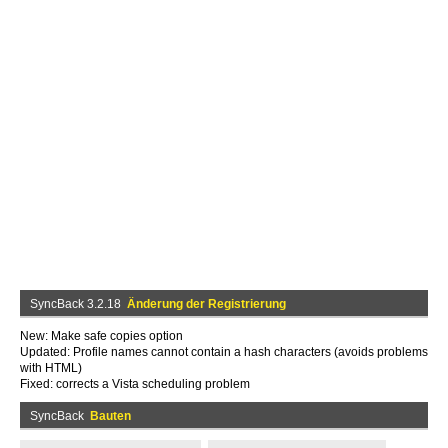
SyncBack 3.2.18
Änderung der Registrierung
New: Make safe copies option
Updated: Profile names cannot contain a hash characters (avoids problems
with HTML)
Fixed: corrects a Vista scheduling problem
SyncBack
Bauten