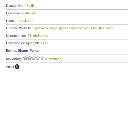
Dateigröße:
1,8 MB
Erscheinungsdatum:
Lizenz:
Unbekannt
Offizielle Website:
http://www.2brightsparks.com/downloads.html#freeware
Unternehmen:
2BrightSparks
Downloads insgesamt:
8.175
Beitrag:
Shane_Parkar
Bewertung:
(0 stimmen)
Anteil: