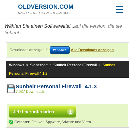
OLDVERSION.COM
NACHRICHTER IST NICHT EINFACH!
Wählen Sie einen Softwaretitel...
auf die version, die sie
lieben!
Downloads anzeigen für
Alle Downloads anzeigen
Windows
Windows
»
Sicherheit
»
Sunbelt Personal Firewall
»
Sunbelt
Personal Firewall 4.1.3
Sunbelt Personal Firewall 4.1.3
7.937 Downloads
Jetzt herunterladen
Getestet:
Frei von Spyware, Adware und Viren