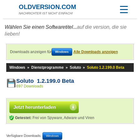
OLDVERSION.COM
NACHRICHTER IST NICHT EINFACH!
Wählen Sie einen Softwaretitel...
auf die version, die sie
lieben!
Downloads anzeigen für
Alle Downloads anzeigen
Windows
Windows
»
Dienstprogramme
»
Soluto
»
Soluto 1.2.199.0 Beta
Soluto 1.2.199.0 Beta
697 Downloads
Jetzt herunterladen
Getestet:
Frei von Spyware, Adware und Viren
Verfügbare Downloads:
Windows