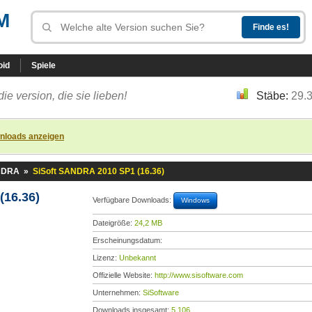
M
oid
Spiele
die version, die sie lieben!
Stäbe:
29.
nloads anzeigen
ANDRA
»
SiSoft SANDRA 2010 SP1 (16.36)
16.36)
Verfügbare Downloads:
Windows
Dateigröße:
24,2 MB
Erscheinungsdatum:
Lizenz:
Unbekannt
Offizielle Website:
http://www.sisoftware.com
Unternehmen:
SiSoftware
Downloads insgesamt:
5.106