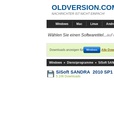
OLDVERSION.CO
NACHRICHTER IST NICHT EINFACH!
Windows
Mac
Linux
Andr
Wählen Sie einen Softwaretitel...
auf 
Downloads anzeigen für
Alle Dow
Windows
Windows
»
Dienstprogramme
»
SiSoft S
SiSoft SANDRA 2010 SP1 (
5.106 Downloads