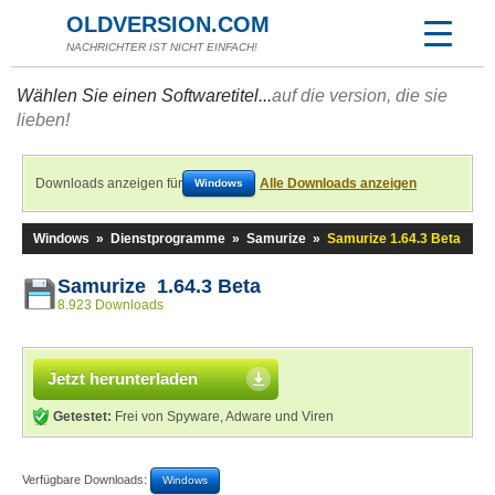
OLDVERSION.COM
NACHRICHTER IST NICHT EINFACH!
Wählen Sie einen Softwaretitel...
auf die version, die sie
lieben!
Downloads anzeigen für
Alle Downloads anzeigen
Windows
Windows
»
Dienstprogramme
»
Samurize
»
Samurize 1.64.3 Beta
Samurize 1.64.3 Beta
8.923 Downloads
Jetzt herunterladen
Getestet:
Frei von Spyware, Adware und Viren
Verfügbare Downloads:
Windows