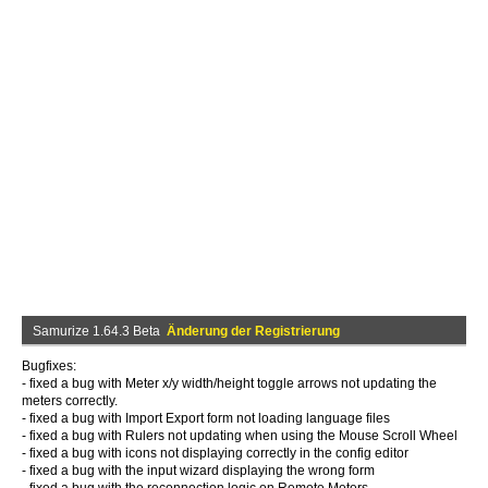
Samurize 1.64.3 Beta
Änderung der Registrierung
Bugfixes:
- fixed a bug with Meter x/y width/height toggle arrows not updating the
meters correctly.
- fixed a bug with Import Export form not loading language files
- fixed a bug with Rulers not updating when using the Mouse Scroll Wheel
- fixed a bug with icons not displaying correctly in the config editor
- fixed a bug with the input wizard displaying the wrong form