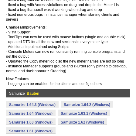
- fixed a bug with the reconnection logic on Remote Meters
- fixed a bug with Access violations on drag and drop in the Meter List
- fixed a bug that scroll wasnt working when drag and drop
- fixed numerous bugs in instance manager when starting clients and
servers
Changes/Improvements:
- Vista Support
- ToolTips can now be used with mouse buttons (single and double click)
- updated DTD for all the new xml sections in every meter type.
- Additional input method using Scripts
- Console Meters can now run constantly running console programs and
get the output
- Updated the Copy meter logic so the new meter names are not so long
- Instance Manager supports groups and z-Order (only pinned to desktop,
normal and dock honour z-Ordering).
New Features:
- Logging can be enabled for the clients and config editors
Samurize
Bauten
Samurize 1.64.3 (Windows)
Samurize 1.64.2 (Windows)
Samurize 1.64 (Windows)
Samurize 1.63.1 (Windows)
Samurize 1.63 (Windows)
Samurize 1.62 (Windows)
Samurize 1.61 (Windows)