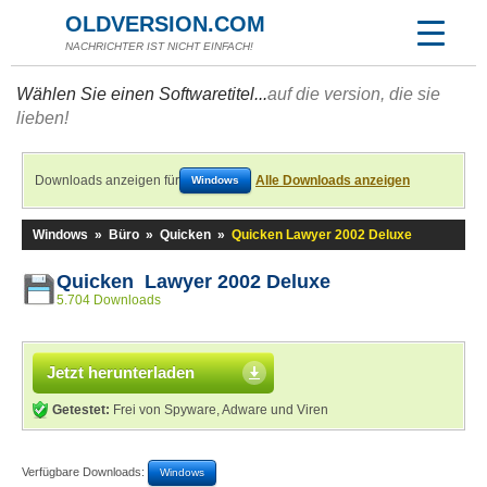
OLDVERSION.COM
NACHRICHTER IST NICHT EINFACH!
Wählen Sie einen Softwaretitel...
auf die version, die sie
lieben!
Downloads anzeigen für
Alle Downloads anzeigen
Windows
Windows
»
Büro
»
Quicken
»
Quicken Lawyer 2002 Deluxe
Quicken Lawyer 2002 Deluxe
5.704 Downloads
Jetzt herunterladen
Getestet:
Frei von Spyware, Adware und Viren
Verfügbare Downloads:
Windows