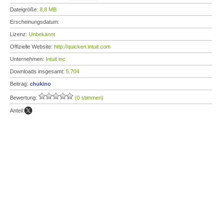
Dateigröße:
8,8 MB
Erscheinungsdatum:
Lizenz:
Unbekannt
Offizielle Website:
http://quicken.intuit.com
Unternehmen:
Intuit inc
Downloads insgesamt:
5.704
Beitrag:
chukino
Bewertung:
(0 stimmen)
Anteil: