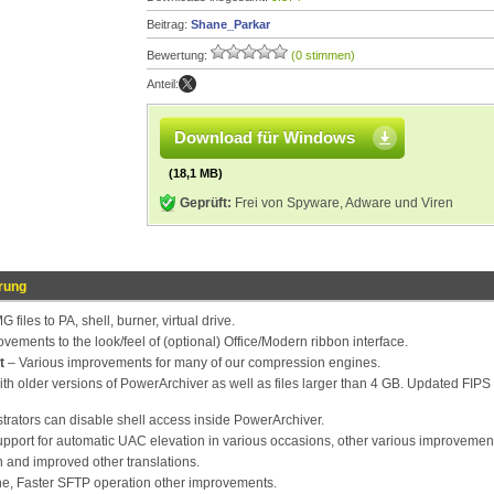
Beitrag:
Shane_Parkar
Bewertung:
(0 stimmen)
Anteil:
Download für Windows
(18,1 MB)
Geprüft:
Frei von Spyware, Adware und Viren
rung
files to PA, shell, burner, virtual drive.
vements to the look/feel of (optional) Office/Modern ribbon interface.
t
– Various improvements for many of our compression engines.
with older versions of PowerArchiver as well as files larger than 4 GB. Updated FIPS
trators can disable shell access inside PowerArchiver.
upport for automatic UAC elevation in various occasions, other various improvemen
and improved other translations.
, Faster SFTP operation other improvements.