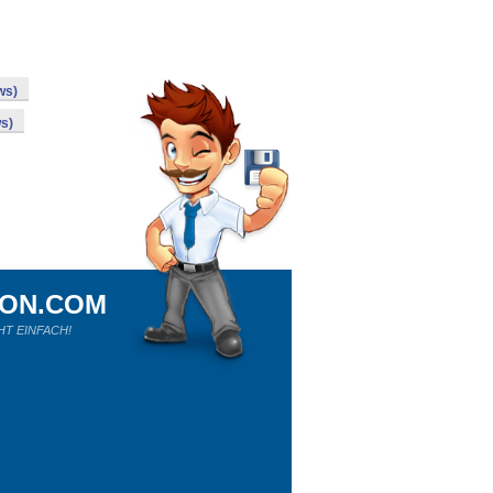
ws)
s)
ION.COM
HT EINFACH!