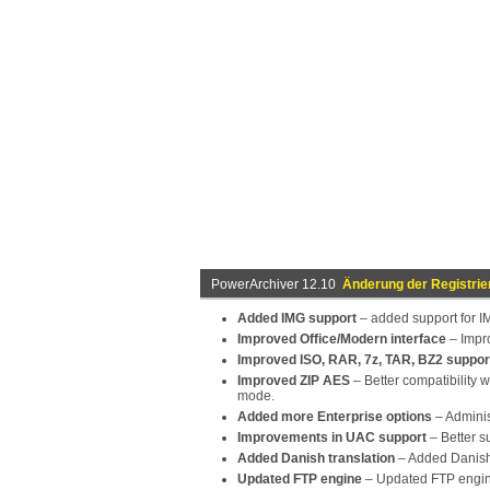
PowerArchiver 12.10
Änderung der Registrie
Added IMG support
– added support for IMG 
Improved Office/Modern interface
– Impro
Improved ISO, RAR, 7z, TAR, BZ2 suppor
Improved ZIP AES
– Better compatibility 
mode.
Added more Enterprise options
– Adminis
Improvements in UAC support
– Better s
Added Danish translation
– Added Danish 
Updated FTP engine
– Updated FTP engine