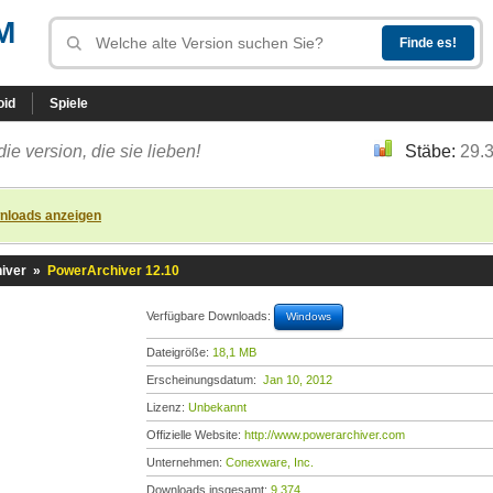
M
oid
Spiele
die version, die sie lieben!
Stäbe:
29.
nloads anzeigen
iver
»
PowerArchiver 12.10
Verfügbare Downloads:
Windows
Dateigröße:
18,1 MB
Erscheinungsdatum:
Jan 10, 2012
Lizenz:
Unbekannt
Offizielle Website:
http://www.powerarchiver.com
Unternehmen:
Conexware, Inc.
Downloads insgesamt:
9.374