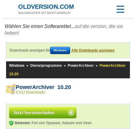
OLDVERSION.COM
NACHRICHTER IST NICHT EINFACH!
Wählen Sie einen Softwaretitel...
auf die version, die sie
lieben!
Downloads anzeigen für
Alle Downloads anzeigen
Windows
Windows
»
Dienstprogramme
»
PowerArchiver
»
PowerArchiver
10.20
PowerArchiver 10.20
6.512 Downloads
Jetzt herunterladen
Getestet:
Frei von Spyware, Adware und Viren