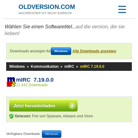
OLDVERSION.COM
NACHRICHTER IST NICHT EINFACH!
Wählen Sie einen Softwaretitel...
auf die version, die sie
lieben!
Downloads anzeigen für
Alle Downloads anzeigen
Windows
Windows
»
Kommunikation
»
mIRC
»
mIRC 7.19.0.0
mIRC 7.19.0.0
12.442 Downloads
Jetzt herunterladen
Getestet:
Frei von Spyware, Adware und Viren
Verfügbare Downloads:
Windows