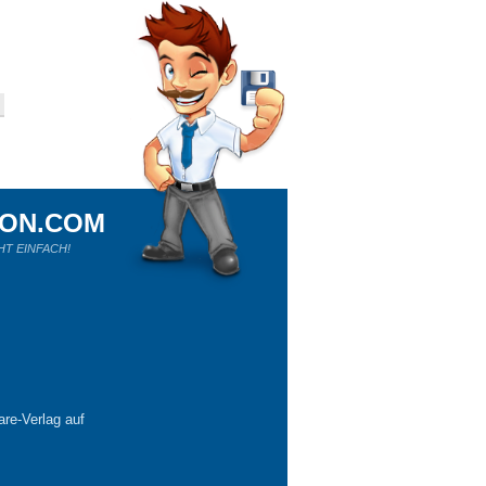
ION.COM
HT EINFACH!
re-Verlag auf