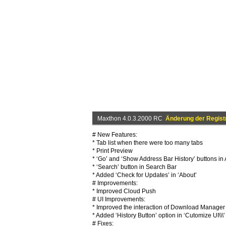
Maxthon 4.0.3.2000 RC
Änderung der Regist
# New Features:
* Tab list when there were too many tabs
* Print Preview
* ‘Go’ and ‘Show Address Bar History’ buttons in
* ‘Search’ button in Search Bar
* Added ‘Check for Updates’ in ‘About’
# Improvements:
* Improved Cloud Push
# UI Improvements:
* Improved the interaction of Download Manager
* Added ‘History Button’ option in ‘Cutomize UI\\\'
# Fixes: