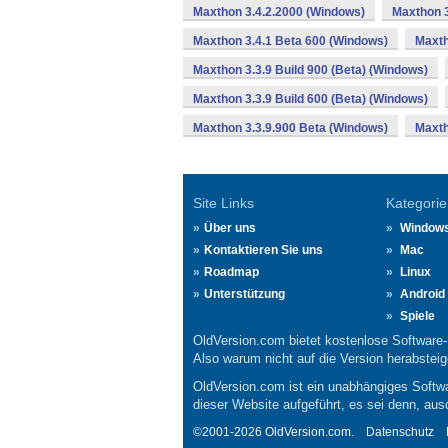
Maxthon 3.4.2.2000 (Windows)
Maxthon 3
Maxthon 3.4.1 Beta 600 (Windows)
Maxth
Maxthon 3.3.9 Build 900 (Beta) (Windows)
Maxthon 3.3.9 Build 600 (Beta) (Windows)
Maxthon 3.3.9.900 Beta (Windows)
Maxth
Site Links
Kategorie
Über uns
Window
Kontaktieren Sie uns
Mac
Roadmap
Linux
Unterstützung
Android
Spiele
OldVersion.com bietet kostenlose Software
Also warum nicht auf die Version herabsteige
OldVersion.com ist ein unabhängiges Softwa
dieser Website aufgeführt, es sei denn, aus
©2001-2026 OldVersion.com.
Datenschutz