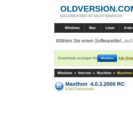
OLDVERSION.CO
NACHRICHTER IST NICHT EINFACH!
Windows
Mac
Linux
Andr
Wählen Sie einen Softwaretitel...
auf 
Downloads anzeigen für
Alle Dow
Windows
Windows
»
Internet
»
Maxthon
»
Maxthon 
Maxthon 4.0.3.2000 RC
9.862 Downloads