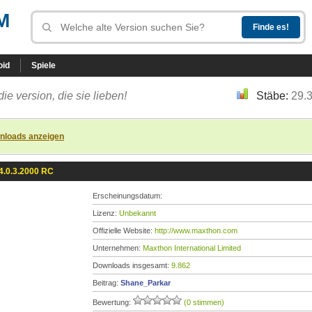
M
oid
Spiele
die version, die sie lieben!
Stäbe:
29.
nloads anzeigen
4.0.3.2000 RC
Erscheinungsdatum:
Lizenz:
Unbekannt
Offizielle Website:
http://www.maxthon.com
Unternehmen:
Maxthon International Limited
Downloads insgesamt:
9.862
Beitrag:
Shane_Parkar
Bewertung:
(0 stimmen)